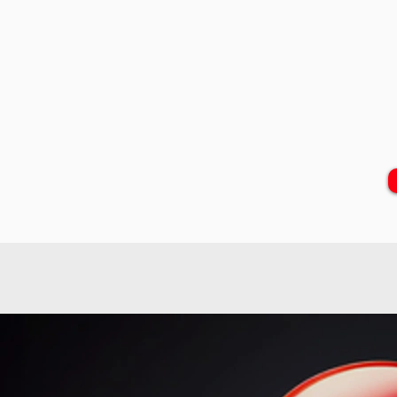
Internet de alta
velocidade
Baixe arquivos em alta
velocidade, e assista seus
filmes e séries sem travar.
Encon