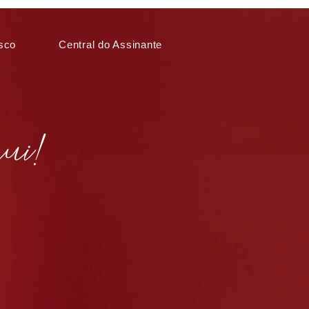
sco
Central do Assinante
ui!