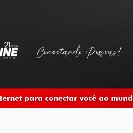
es estão fundamentados no comprometimento,
dade e respeito. Queremos proporcionar aos nossos
ços de alta eficiência, segurança e confiabilidade.
 trabalha incansavelmente todos os dias para
tisfação de todos os nossos usuários.
Conectando Pessoas!
nternet para conectar você ao mund