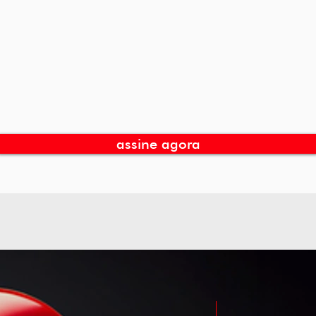
Wi-fi para toda
Suporte técnico
a família
especializado
Wi-Fi para toda a família
Contamos com suporte
navegar ao mesmo tempo
técnico especializado para
com ultravelocidade.
melhor atendê-lo.
assine agora
tre a unidade mais próxima d
PLANALTO (Matr