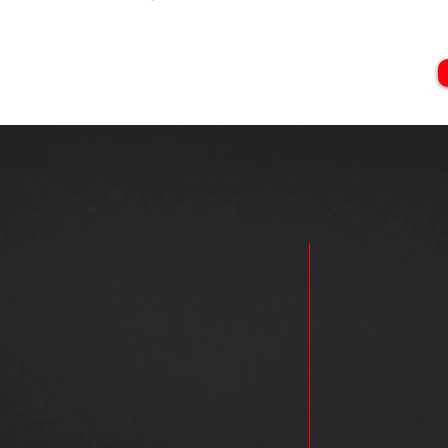
Nossa missão 
Missão
sempre priori
comprometido
conectividade
sempre em bu
Nossa visão 
internet de a
por meio da c