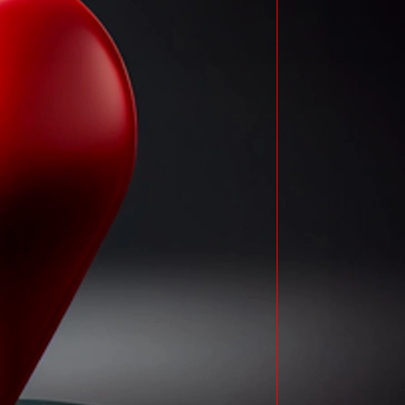
Telefone: 0800 
Rua Cinco - Áre
PLANALTO (Loja
Telefone:
(46) 
Av. Rio Grande 
CAPANEMA
Telefone:
(46) 3
Av. Brasil - 500
PRANCHITA
Telefone:
(46) 3
Av. Rio Claro -
PÉROLA D'OESTE
Telefone:
(46) 3
Rua PIO XII - 6
SANTO ANTÔNI
Telefone:
(46) 
Rua Dom Pedro I