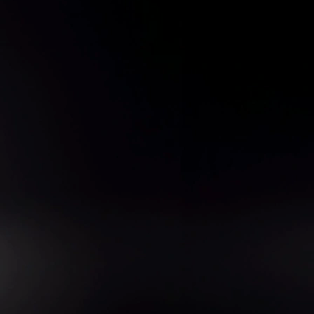
046 1010
a Industrial - CEP: 85750-000
)
2555-1010
do Sul - 976 -
CEP: 85750-000
552-2047
 - Centro - CEP: 85760-000
012-10
10
 363 - CEP: 85730-000
556-1050
78 CEP: 85740-000
O DO SUDOESTE
2563-1010
 - 555 - CEP: 85710-000