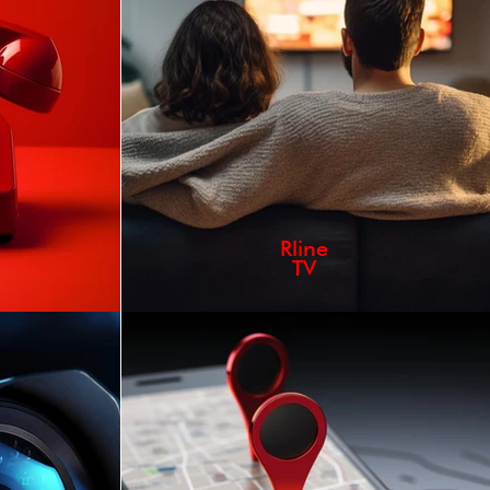
Rline
TV