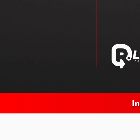
Nossos valor
responsabili
clientes servi
Nossa equipe
garantir a sa
I